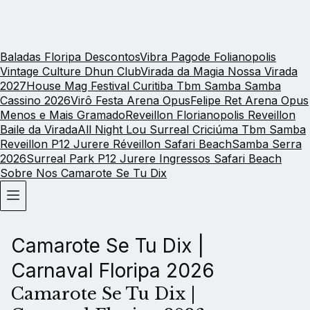
Baladas Floripa Descontos
Vibra Pagode
Folianopolis
Vintage Culture Dhun Club
Virada da Magia
Nossa Virada
2027
House Mag Festival
Curitiba Tbm Samba
Samba
Cassino 2026
Virô Festa Arena Opus
Felipe Ret Arena Opus
Menos e Mais Gramado
Reveillon Florianopolis
Reveillon
Baile da Virada
All Night Lou Surreal
Criciúma Tbm Samba
Reveillon P12 Jurere
Réveillon Safari Beach
Samba Serra
2026
Surreal Park
P12 Jurere Ingressos
Safari Beach
Sobre Nos
Camarote Se Tu Dix
Camarote Se Tu Dix |
Carnaval Floripa 2026
Camarote Se Tu Dix |