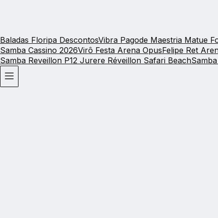
Baladas Floripa Descontos
Vibra Pagode
Maestria Matue
Fo
Samba Cassino 2026
Virô Festa Arena Opus
Felipe Ret Ar
Samba
Reveillon P12 Jurere
Réveillon Safari Beach
Samba 