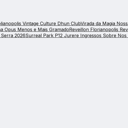
lianopolis
Vintage Culture Dhun Club
Virada da Magia
Noss
ena Opus
Menos e Mais Gramado
Reveillon Florianopolis
Rev
Serra 2026
Surreal Park
P12 Jurere Ingressos
Sobre Nos