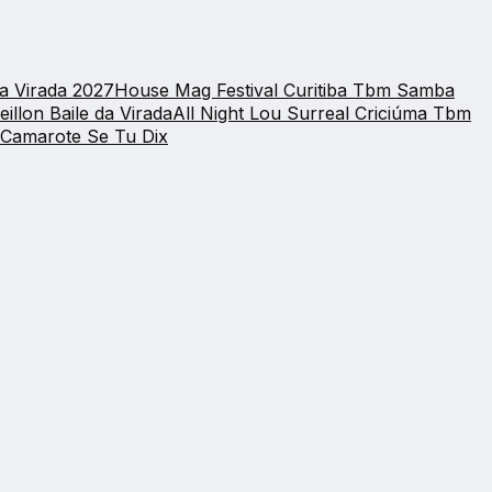
a Virada 2027
House Mag Festival
Curitiba Tbm Samba
eillon Baile da Virada
All Night Lou Surreal
Criciúma Tbm
Camarote Se Tu Dix